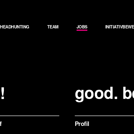
HEADHUNTING
TEAM
JOBS
INITIATIVBE
!
good. be
f
Profil