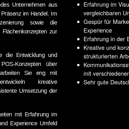
Erfahrung im Visu
rendes Unternehmen aus
vergleichbaren U
 Präsenz im Handel. Im
Gespür für Marke
zenierung sowie die
Experience
d Flächenkonzepten zur
Erfahrung in der
Kreative und konz
e die Entwicklung und
strukturierten Arb
Kommunikationsst
d POS-Konzepten über
mit verschiedene
 arbeiten Sie eng mit
Sehr gute Deutsc
twickeln kreative
sistente Umsetzung der
keiten mit Erfahrung im
rand Experience Umfeld