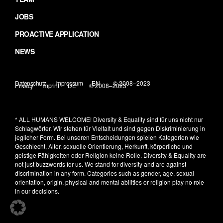
JOBS
PROACTIVE APPLICATION
NEWS
Datenschutz
Impressum
EN
© 2008–2023
Privacy
Imprint
DE
© 2008–2023
* ALL HUMANS WELCOME!
Diversity & Equality sind für uns nicht nur
Schlagwörter. Wir stehen für Vielfalt und sind gegen Diskriminierung in
jeglicher Form. Bei unseren Entscheidungen spielen Kategorien wie
Geschlecht, Alter, sexuelle Orientierung, Herkunft, körperliche und
geistige Fähigkeiten oder Religion keine Rolle.
Diversity & Equality are
not just buzzwords for us. We stand for diversity and are against
discrimination in any form. Categories such as gender, age, sexual
orientation, origin, physical and mental abilities or religion play no role
in our decisions.