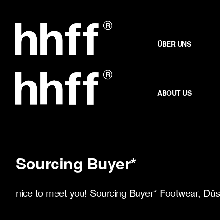
Zum
Inhalt
springen
ÜBER UNS
ABOUT US
Sourcing Buyer*
nice to meet you! Sourcing Buyer* Footwear, Düsse