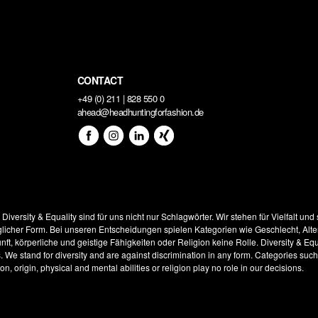
CONTACT
+49 (0) 211 | 828 550 0
ahead@headhuntingforfashion.de
!
Diversity & Equality sind für uns nicht nur Schlagwörter. Wir stehen für Vielfalt und
glicher Form. Bei unseren Entscheidungen spielen Kategorien wie Geschlecht, Alter
ft, körperliche und geistige Fähigkeiten oder Religion keine Rolle.
Diversity & Equ
s. We stand for diversity and are against discrimination in any form. Categories suc
on, origin, physical and mental abilities or religion play no role in our decisions.