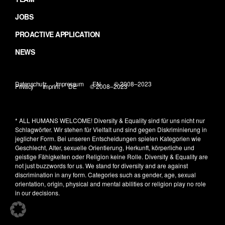
JOBS
PROACTIVE APPLICATION
NEWS
Datenschutz
Impressum
EN
© 2008–2023
Privacy
Imprint
DE
© 2008–2023
* ALL HUMANS WELCOME!
Diversity & Equality sind für uns nicht nur
Schlagwörter. Wir stehen für Vielfalt und sind gegen Diskriminierung in
jeglicher Form. Bei unseren Entscheidungen spielen Kategorien wie
Geschlecht, Alter, sexuelle Orientierung, Herkunft, körperliche und
geistige Fähigkeiten oder Religion keine Rolle.
Diversity & Equality are
not just buzzwords for us. We stand for diversity and are against
discrimination in any form. Categories such as gender, age, sexual
orientation, origin, physical and mental abilities or religion play no role
in our decisions.