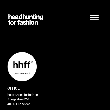
Zum
Inhalt
springen
OFFICE
headhunting for fashion
Königsallee 82-84
40212 Düsseldorf