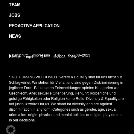
TEAM
JOBS
PROACTIVE APPLICATION
NEWS
Datenschutz
Impressum
EN
© 2008–2023
Privacy
Imprint
DE
© 2008–2023
* ALL HUMANS WELCOME!
Diversity & Equality sind für uns nicht nur
Schlagwörter. Wir stehen für Vielfalt und sind gegen Diskriminierung in
jeglicher Form. Bei unseren Entscheidungen spielen Kategorien wie
Geschlecht, Alter, sexuelle Orientierung, Herkunft, körperliche und
geistige Fähigkeiten oder Religion keine Rolle.
Diversity & Equality are
not just buzzwords for us. We stand for diversity and are against
discrimination in any form. Categories such as gender, age, sexual
orientation, origin, physical and mental abilities or religion play no role
in our decisions.