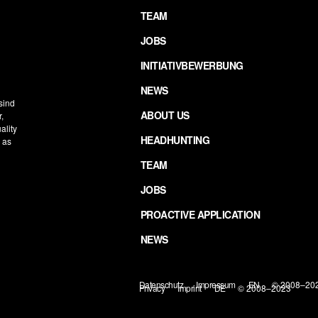
TEAM
JOBS
INITIATIVBEWERBUNG
NEWS
 sind
ABOUT US
,
ality
HEADHUNTING
h as
TEAM
JOBS
PROACTIVE APPLICATION
NEWS
Datenschutz
Impressum
EN
© 2008–20
Privacy
Imprint
DE
© 2008–2023