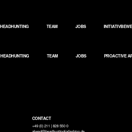
HEADHUNTING
TEAM
JOBS
INITIATIVBE
HEADHUNTING
TEAM
JOBS
PROACTIVE A
CONTACT
+49 (0) 211 | 828 550 0
ahead@headhuntingforfashion.de