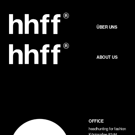
Zum
Inhalt
springen
ÜBER UNS
ABOUT US
OFFICE
headhunting for fashion
Königsallee 82-84