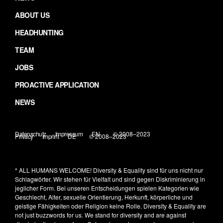
ABOUT US
HEADHUNTING
TEAM
JOBS
PROACTIVE APPLICATION
NEWS
Datenschutz
Impressum
EN
© 2008–2023
Privacy
Imprint
DE
© 2008–2023
* ALL HUMANS WELCOME!
Diversity & Equality sind für uns nicht nur
Schlagwörter. Wir stehen für Vielfalt und sind gegen Diskriminierung in
jeglicher Form. Bei unseren Entscheidungen spielen Kategorien wie
Geschlecht, Alter, sexuelle Orientierung, Herkunft, körperliche und
geistige Fähigkeiten oder Religion keine Rolle.
Diversity & Equality are
not just buzzwords for us. We stand for diversity and are against