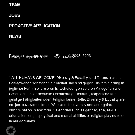
TEAM
JOBS
PROACTIVE APPLICATION
NEWS
Datenschutz
Impressum
EN
© 2008–2023
Privacy
Imprint
DE
© 2008–2023
* ALL HUMANS WELCOME!
Diversity & Equality sind für uns nicht nur
Schlagwörter. Wir stehen für Vielfalt und sind gegen Diskriminierung in
jeglicher Form. Bei unseren Entscheidungen spielen Kategorien wie
Geschlecht, Alter, sexuelle Orientierung, Herkunft, körperliche und
geistige Fähigkeiten oder Religion keine Rolle.
Diversity & Equality are
not just buzzwords for us. We stand for diversity and are against
discrimination in any form. Categories such as gender, age, sexual
orientation, origin, physical and mental abilities or religion play no role
in our decisions.