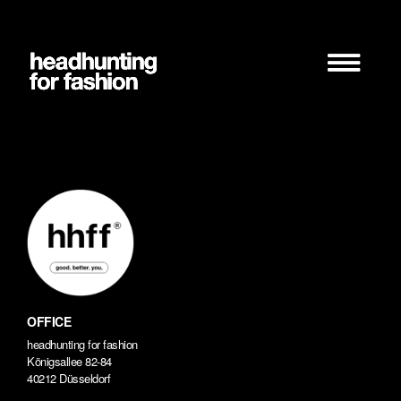
Zum
Inhalt
springen
OFFICE
headhunting for fashion
Königsallee 82-84
40212 Düsseldorf