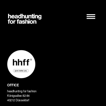
Zum
Inhalt
springen
OFFICE
headhunting for fashion
Königsallee 82-84
40212 Düsseldorf