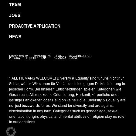
TEAM
JOBS
PROACTIVE APPLICATION
NEWS
Datenschutz
Impressum
EN
© 2008–2023
Privacy
Imprint
DE
© 2008–2023
* ALL HUMANS WELCOME!
Diversity & Equality sind für uns nicht nur
Schlagwörter. Wir stehen für Vielfalt und sind gegen Diskriminierung in
jeglicher Form. Bei unseren Entscheidungen spielen Kategorien wie
Geschlecht, Alter, sexuelle Orientierung, Herkunft, körperliche und
geistige Fähigkeiten oder Religion keine Rolle.
Diversity & Equality are
not just buzzwords for us. We stand for diversity and are against
discrimination in any form. Categories such as gender, age, sexual
orientation, origin, physical and mental abilities or religion play no role
in our decisions.