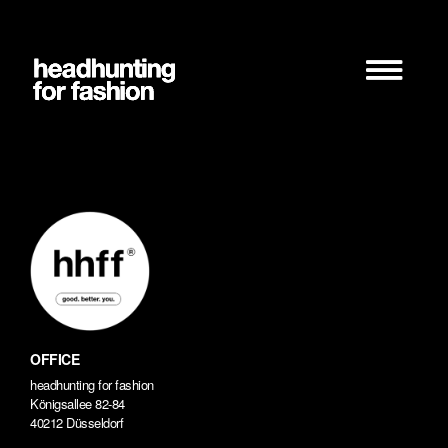
Zum
Inhalt
springen
OFFICE
headhunting for fashion
Königsallee 82-84
40212 Düsseldorf