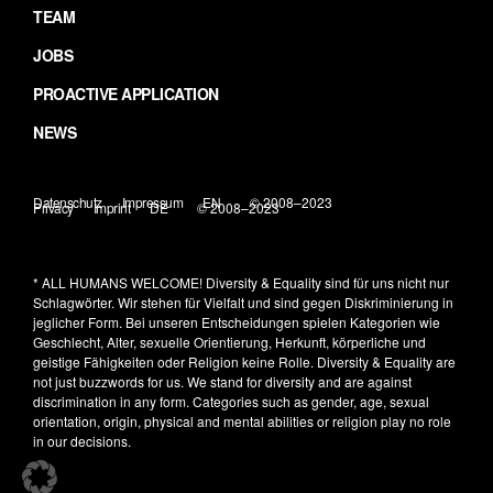
TEAM
JOBS
PROACTIVE APPLICATION
NEWS
Datenschutz
Impressum
EN
© 2008–2023
Privacy
Imprint
DE
© 2008–2023
* ALL HUMANS WELCOME!
Diversity & Equality sind für uns nicht nur
Schlagwörter. Wir stehen für Vielfalt und sind gegen Diskriminierung in
jeglicher Form. Bei unseren Entscheidungen spielen Kategorien wie
Geschlecht, Alter, sexuelle Orientierung, Herkunft, körperliche und
geistige Fähigkeiten oder Religion keine Rolle.
Diversity & Equality are
not just buzzwords for us. We stand for diversity and are against
discrimination in any form. Categories such as gender, age, sexual
orientation, origin, physical and mental abilities or religion play no role
in our decisions.