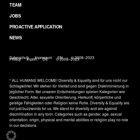
TEAM
JOBS
PROACTIVE APPLICATION
NEWS
Datenschutz
Impressum
EN
© 2008–2023
Privacy
Imprint
DE
© 2008–2023
* ALL HUMANS WELCOME!
Diversity & Equality sind für uns nicht nur
Schlagwörter. Wir stehen für Vielfalt und sind gegen Diskriminierung in
jeglicher Form. Bei unseren Entscheidungen spielen Kategorien wie
Geschlecht, Alter, sexuelle Orientierung, Herkunft, körperliche und
geistige Fähigkeiten oder Religion keine Rolle.
Diversity & Equality are
not just buzzwords for us. We stand for diversity and are against
discrimination in any form. Categories such as gender, age, sexual
orientation, origin, physical and mental abilities or religion play no role
in our decisions.