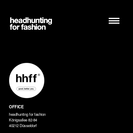
Zum
Inhalt
springen
OFFICE
headhunting for fashion
Königsallee 82-84
40212 Düsseldorf