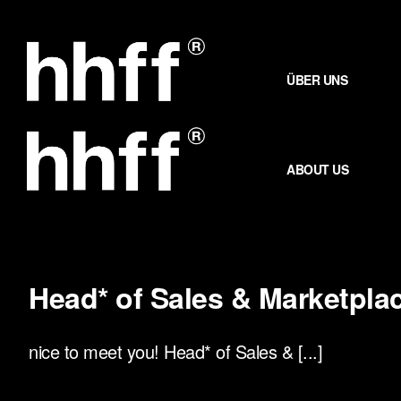
Zum
Inhalt
springen
ÜBER UNS
ABOUT US
Head* of Sales & Marketpla
nice to meet you! Head* of Sales & [...]