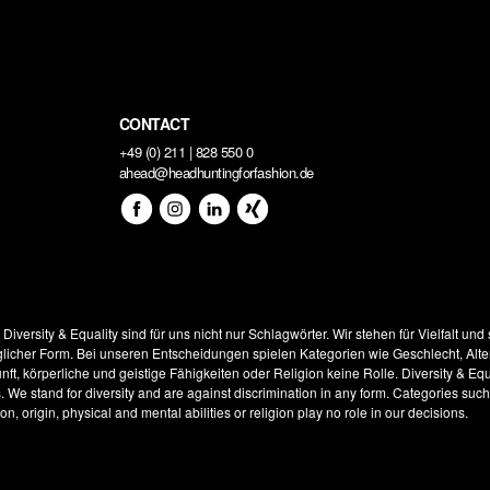
CONTACT
+49 (0) 211 | 828 550 0
ahead@headhuntingforfashion.de
!
Diversity & Equality sind für uns nicht nur Schlagwörter. Wir stehen für Vielfalt und
glicher Form. Bei unseren Entscheidungen spielen Kategorien wie Geschlecht, Alter
ft, körperliche und geistige Fähigkeiten oder Religion keine Rolle.
Diversity & Equ
s. We stand for diversity and are against discrimination in any form. Categories suc
on, origin, physical and mental abilities or religion play no role in our decisions.