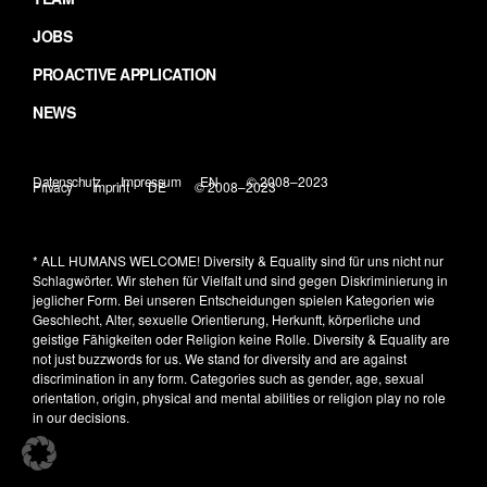
JOBS
PROACTIVE APPLICATION
NEWS
Datenschutz
Impressum
EN
© 2008–2023
Privacy
Imprint
DE
© 2008–2023
* ALL HUMANS WELCOME!
Diversity & Equality sind für uns nicht nur
Schlagwörter. Wir stehen für Vielfalt und sind gegen Diskriminierung in
jeglicher Form. Bei unseren Entscheidungen spielen Kategorien wie
Geschlecht, Alter, sexuelle Orientierung, Herkunft, körperliche und
geistige Fähigkeiten oder Religion keine Rolle.
Diversity & Equality are
not just buzzwords for us. We stand for diversity and are against
discrimination in any form. Categories such as gender, age, sexual
orientation, origin, physical and mental abilities or religion play no role
in our decisions.