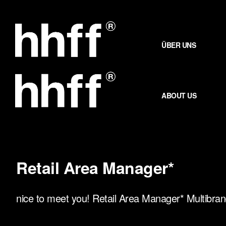
Zum
Inhalt
springen
ÜBER UNS
ABOUT US
Retail Area Manager*
nice to meet you! Retail Area Manager* Multibrand,