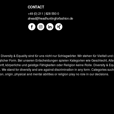
CONTACT
+49 (0) 211 | 828 550 0
ahead@headhuntingforfashion.de
!
Diversity & Equality sind für uns nicht nur Schlagwörter. Wir stehen für Vielfalt und
glicher Form. Bei unseren Entscheidungen spielen Kategorien wie Geschlecht, Alter
ft, körperliche und geistige Fähigkeiten oder Religion keine Rolle.
Diversity & Equ
s. We stand for diversity and are against discrimination in any form. Categories suc
on, origin, physical and mental abilities or religion play no role in our decisions.