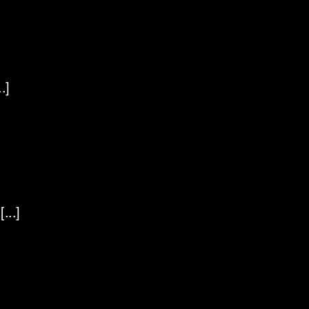
.]
...]