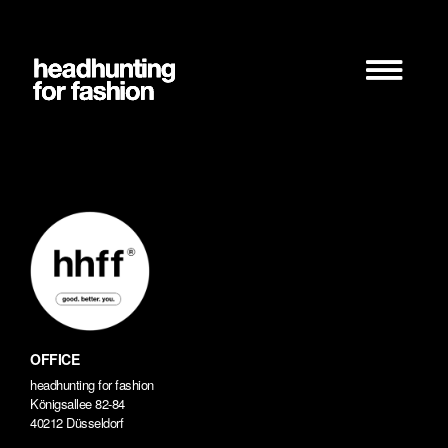
Zum
Inhalt
springen
OFFICE
headhunting for fashion
Königsallee 82-84
40212 Düsseldorf