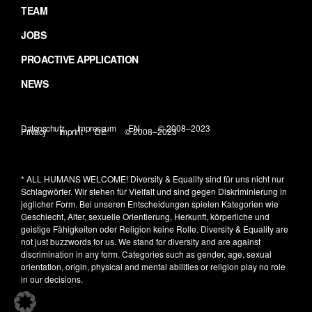
TEAM
JOBS
PROACTIVE APPLICATION
NEWS
Datenschutz
Impressum
EN
© 2008–2023
Privacy
Imprint
DE
© 2008–2023
* ALL HUMANS WELCOME!
Diversity & Equality sind für uns nicht nur
Schlagwörter. Wir stehen für Vielfalt und sind gegen Diskriminierung in
jeglicher Form. Bei unseren Entscheidungen spielen Kategorien wie
Geschlecht, Alter, sexuelle Orientierung, Herkunft, körperliche und
geistige Fähigkeiten oder Religion keine Rolle.
Diversity & Equality are
not just buzzwords for us. We stand for diversity and are against
discrimination in any form. Categories such as gender, age, sexual
orientation, origin, physical and mental abilities or religion play no role
in our decisions.