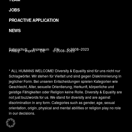
JOBS
PROACTIVE APPLICATION
NEWS
Datenschutz
Impressum
EN
© 2008–2023
Privacy
Imprint
DE
© 2008–2023
* ALL HUMANS WELCOME!
Diversity & Equality sind für uns nicht nur
Schlagwörter. Wir stehen für Vielfalt und sind gegen Diskriminierung in
jeglicher Form. Bei unseren Entscheidungen spielen Kategorien wie
Geschlecht, Alter, sexuelle Orientierung, Herkunft, körperliche und
geistige Fähigkeiten oder Religion keine Rolle.
Diversity & Equality are
not just buzzwords for us. We stand for diversity and are against
discrimination in any form. Categories such as gender, age, sexual
orientation, origin, physical and mental abilities or religion play no role
in our decisions.