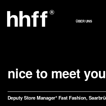
Zum
Inhalt
springen
ÜBER UNS
nice to meet you
Deputy Store Manager* Fast Fashion, Saarbr