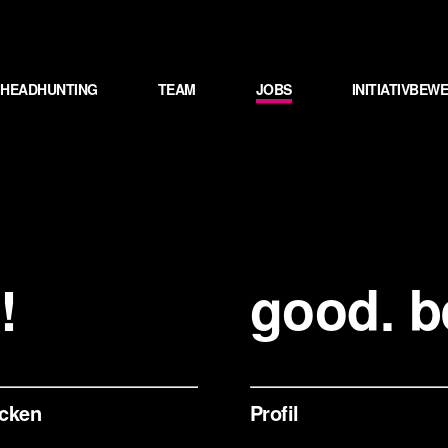
HEADHUNTING
TEAM
JOBS
INITIATIVBE
!
good. be
ücken
Profil